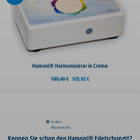
Hamoni® Harmonisierer in Creme
189,00
€
169,00
€
In den
Warenkorb
Kennen Sie schon den Hamoni® Edelschungit?