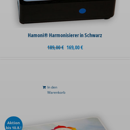
Hamoni® Harmonisierer in Schwarz
189,00
€
169,00
€
In den
Warenkorb
Aktion
bis 10.8.!